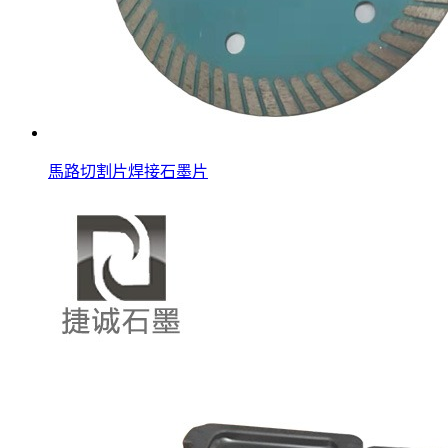
馬路切割片焊接石墨片