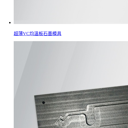
超薄VC均溫板石墨模具