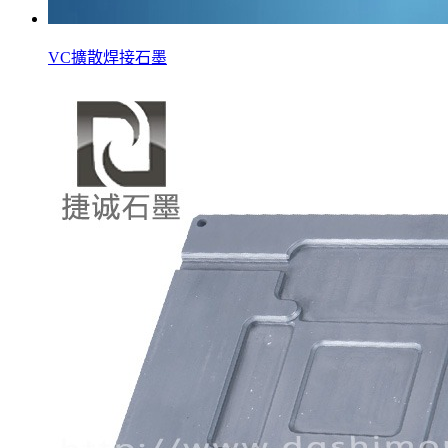
VC擴散焊接石墨