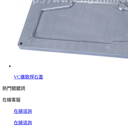
VC擴散焊石墨
熱門關鍵詞
在線客服
在線谘詢
在線谘詢