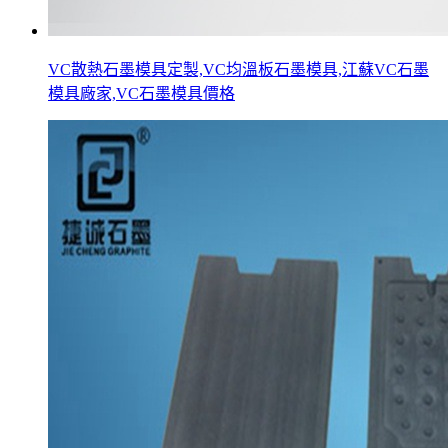
VC散熱石墨模具定製,VC均溫板石墨模具,江蘇VC石墨
模具廠家,VC石墨模具價格